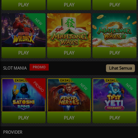
PLAY
PLAY
PLAY
NEW
PLAY
PLAY
PLAY
PROMO
SLOT MANIA
Lihat Semua
PROMO
NEW
NEW
PLAY
PLAY
PLAY
PROVIDER