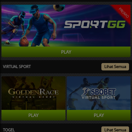
PROMO
PLAY
VIRTUAL SPORT
Lihat Semua
PLAY
PLAY
TOGEL
Lihat Semua