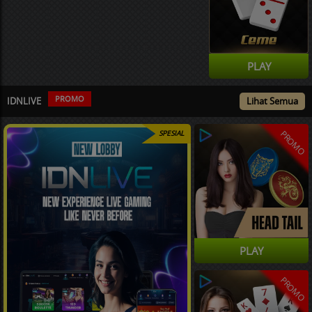
PLAY
PROMO
IDNLIVE
Lihat Semua
PROMO
SPESIAL
PLAY
PROMO