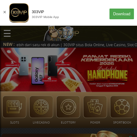
×
303VIP
Download
303VIP Mobile App
☰
NEW :
ebih dari satu rek di akun | 303VIP situs Bola Online, Live Casino, Slot On
DESKTOP
MASUK
SLOTS
LIVECASINO
ELOTTERY
POKER
SPORTBOOK