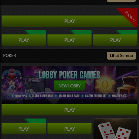
PROMO
PLAY
NEW
NEW
NEW
PLAY
PLAY
PLAY
POKER
Lihat Semua
PLAY
NEW
PLAY
PLAY