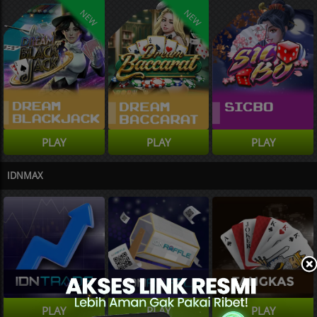
NEW
NEW
PLAY
PLAY
PLAY
IDNMAX
PLAY
PLAY
PLAY