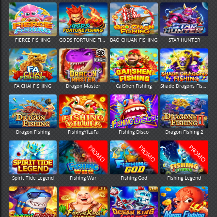
FIERCE FISHING
GODS FORTUNE FISHING
BAO CHUAN FISHING
STAR HUNTER
FA CHAI FISHING
Dragon Master
CaiShen Fishing
Shade Dragons Fishing
Dragon Fishing
FishingYiLuFa
Fishing Disco
Dragon Fishing 2
PROMO
PROMO
PROMO
Spirit Tide Legend
Fishing War
Fishing God
Fishing Legend