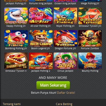
Jackpot Fishing Jili
Fortune King Jackpot
Ocean King Jackpot
Mega Fishing Jili
Happy Fishing Jili
All-star Fishing Jili
Royal Fishing Jili
Dinosaur Tycoon Jili
Bombing Fishing Jili
Boom Legend Jili
Dragon Fortune Jili
Fortune Zombie
Dinosaur Tycoon II
Jackpot Fishing 2
Circus Jackpot
Bounty Fishing
AND MANY MORE
Main Sekarang
Belum Punya Akun!
Daftar Gratis!
Tentang kami
Cara Betting